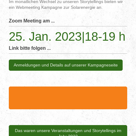
Im monatlichen Wechsel zu unseren Storytellings bieten wir
ein Webmeeting Kampagne zur Solarenergie an.
Zoom Meeting am ...
25. Jan. 2023|18-19 h
Link bitte folgen ...
Anmeldungen und Details auf unserer Kampagneseite
.........................................................................................
.........................................................................................
.....
Das waren unsere Veranstaltungen und Storytellings im