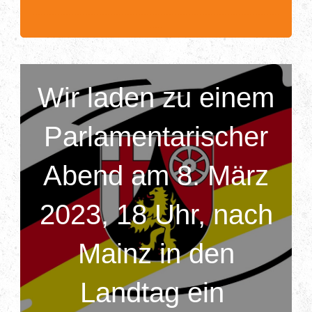
.........................................................................................
.....
Wir laden zu einem
Parlamentarischer
Abend am 8. März
2023, 18 Uhr, nach
Mainz in den
Landtag ein