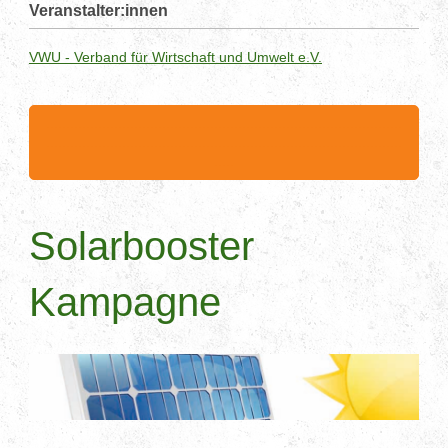
Veranstalter:innen
VWU - Verband für Wirtschaft und Umwelt e.V.
.........................................................................................
.........................................................................................
.....
Solarbooster
Kampagne