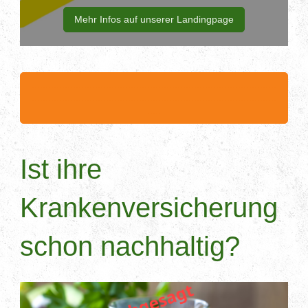
Mehr Infos auf unserer Landingpage
.........................................................................................
.........................................................................................
.....
Ist ihre
Krankenversicherung
schon nachhaltig?