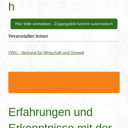
h
Hier bitte anmelden - Zugangslink kommt automatisch
Veranstalter:innen
VWU - Verband für Wirtschaft und Umwelt
.........................................................................................
.........................................................................................
.....
Erfahrungen und