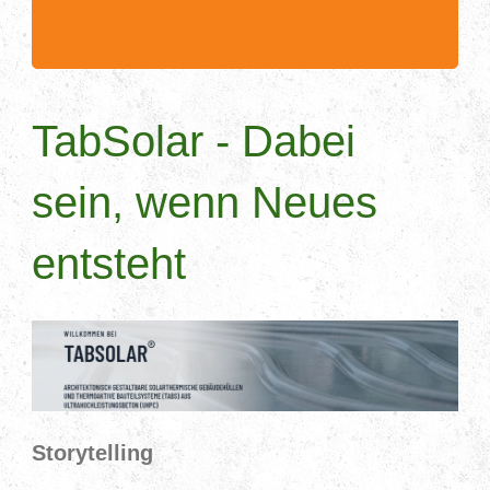
.........................................................................................
.........................................................................................
.....
TabSolar - Dabei
sein, wenn Neues
entsteht
Storytelling