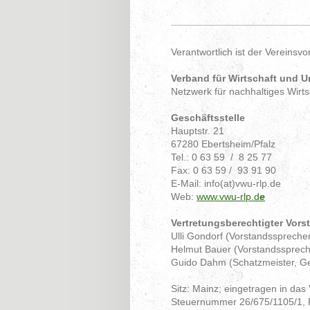
Verantwortlich ist der Vereinsvo
Verband für Wirtschaft und U
Netzwerk für nachhaltiges Wirt
Geschäftsstelle
Hauptstr. 21
67280 Ebertsheim/Pfalz
Tel.: 0 63 59 / 8 25 77
Fax: 0 63 59 / 93 91 90
E-Mail: info(at)vwu-rlp.de
Web:
www.vwu-rlp.d
e
Vertretungsberechtigter Vors
Ulli Gondorf (Vorstandsspreche
Helmut Bauer (Vorstandssprech
Guido Dahm (Schatzmeister, Ge
Sitz: Mainz; eingetragen in da
Steuernummer 26/675/1105/1, 