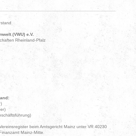
rstand
mwelt (VWU) e.V.
schaften Rheinland-Pfalz
tand:
r)
er)
schäftsführung)
s Vereinsregister beim Amtsgericht Mainz unter VR 40230
Finanzamt Mainz-Mitte.