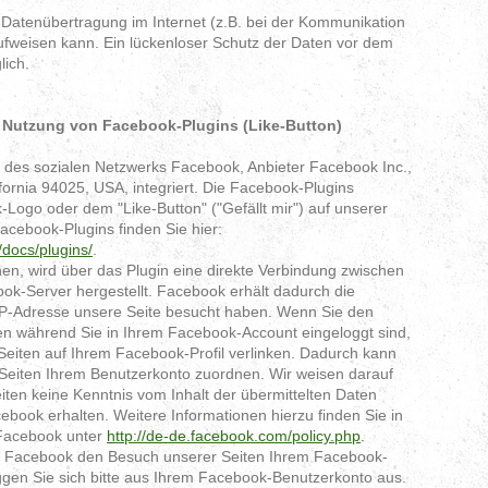
e Datenübertragung im Internet (z.B. bei der Kommunikation
aufweisen kann. Ein lückenloser Schutz der Daten vor dem
lich.
e Nutzung von Facebook-Plugins (Like-Button)
s des sozialen Netzwerks Facebook, Anbieter Facebook Inc.,
fornia 94025, USA, integriert. Die Facebook-Plugins
ogo oder dem "Like-Button" ("Gefällt mir") auf unserer
Facebook-Plugins finden Sie hier:
/docs/plugins/
.
n, wird über das Plugin eine direkte Verbindung zwischen
k-Server hergestellt. Facebook erhält dadurch die
r IP-Adresse unsere Seite besucht haben. Wenn Sie den
en während Sie in Ihrem Facebook-Account eingeloggt sind,
 Seiten auf Ihrem Facebook-Profil verlinken. Dadurch kann
eiten Ihrem Benutzerkonto zuordnen. Wir weisen darauf
Seiten keine Kenntnis vom Inhalt der übermittelten Daten
book erhalten. Weitere Informationen hierzu finden Sie in
 Facebook unter
http://de-de.facebook.com/policy.php
.
s Facebook den Besuch unserer Seiten Ihrem Facebook-
gen Sie sich bitte aus Ihrem Facebook-Benutzerkonto aus.